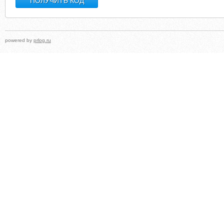
powered by
prlog.ru