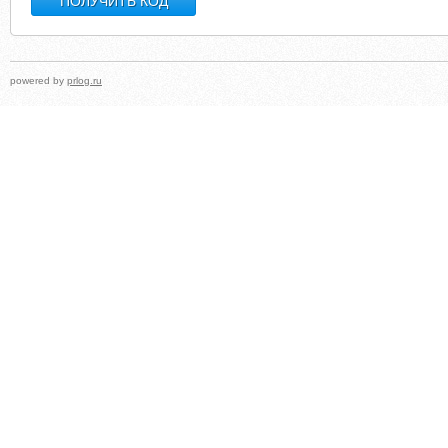
powered by
prlog.ru