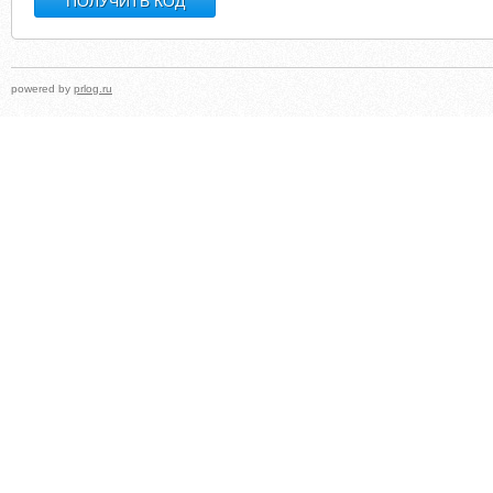
powered by
prlog.ru