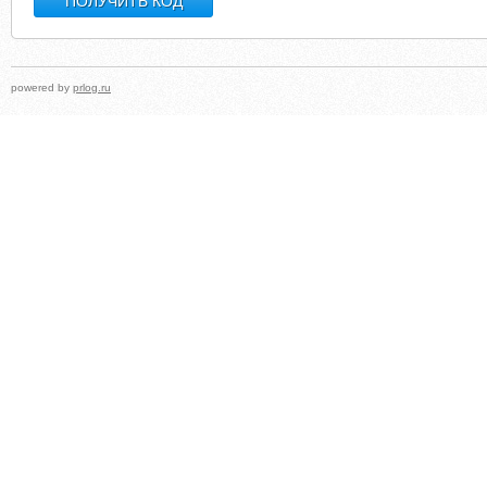
powered by
prlog.ru