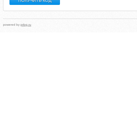
powered by
prlog.ru