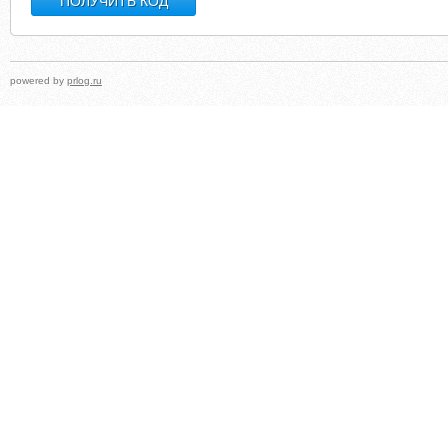
powered by
prlog.ru