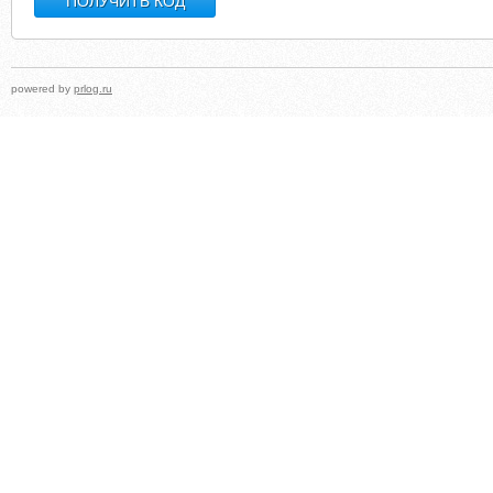
powered by
prlog.ru