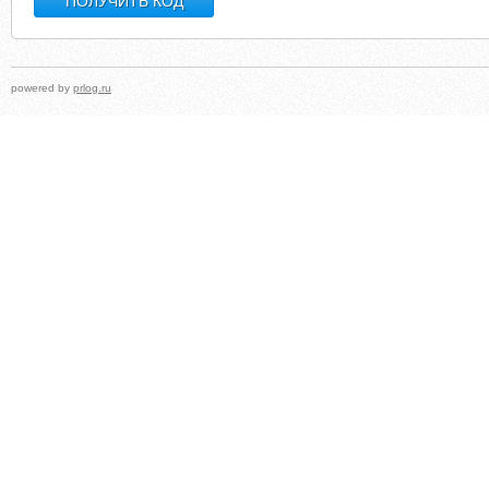
powered by
prlog.ru