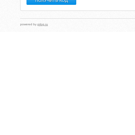
powered by
prlog.ru