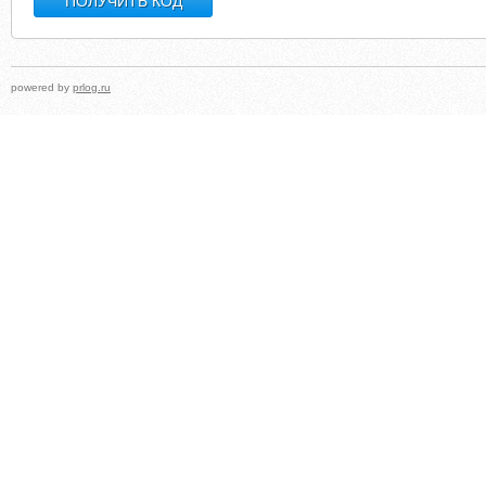
powered by
prlog.ru