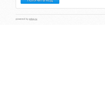
powered by
prlog.ru