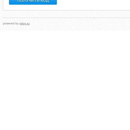
powered by
prlog.ru