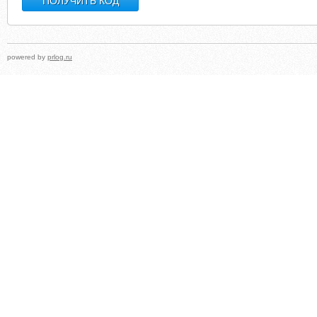
powered by
prlog.ru