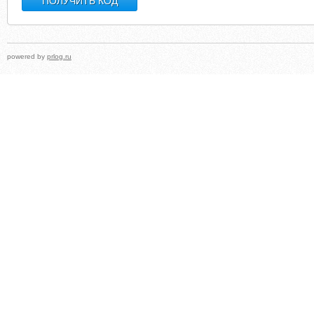
powered by
prlog.ru