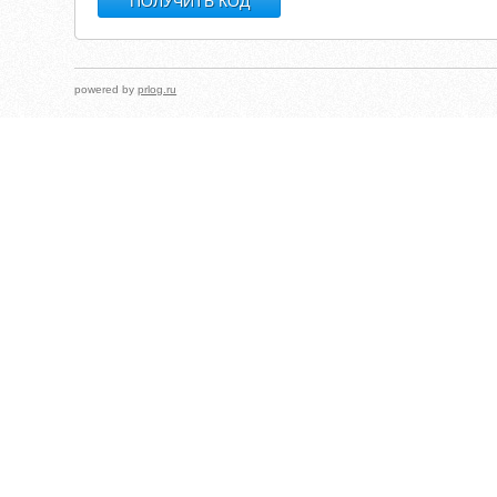
powered by
prlog.ru