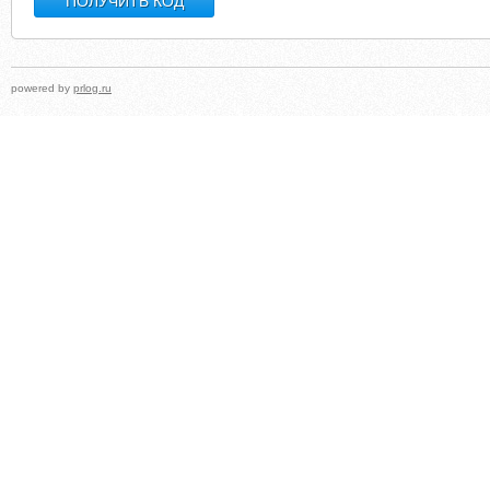
powered by
prlog.ru