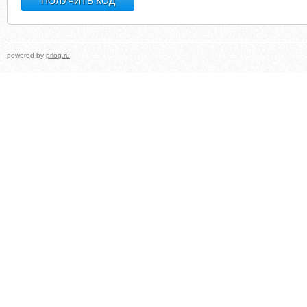
powered by
prlog.ru