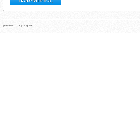
powered by
prlog.ru