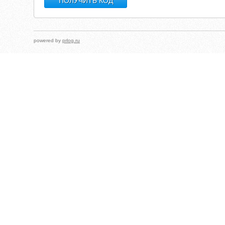
powered by
prlog.ru