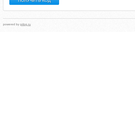
powered by
prlog.ru