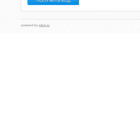
powered by
prlog.ru