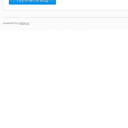
powered by
prlog.ru