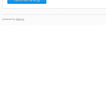
powered by
prlog.ru