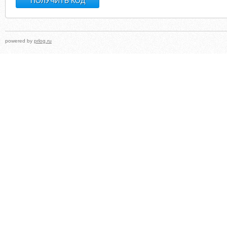
powered by
prlog.ru