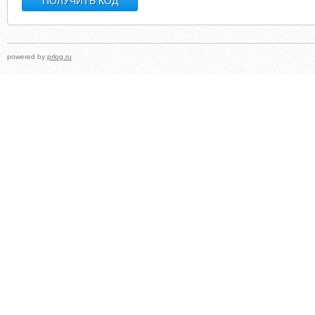
powered by
prlog.ru