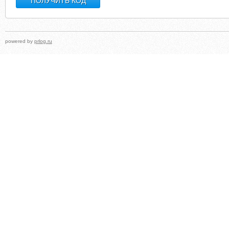
powered by
prlog.ru