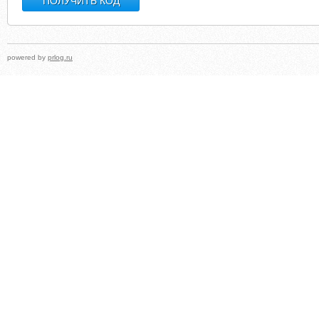
powered by
prlog.ru