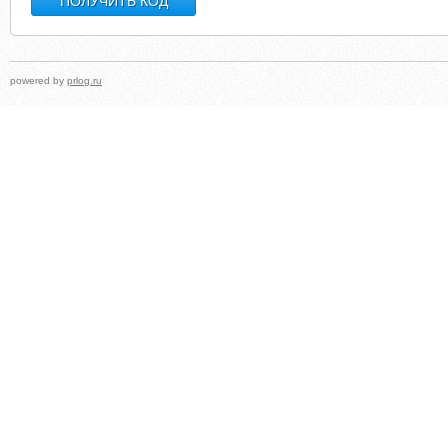
powered by
prlog.ru