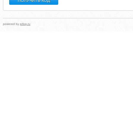
powered by
prlog.ru