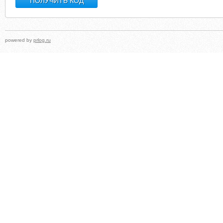
powered by
prlog.ru