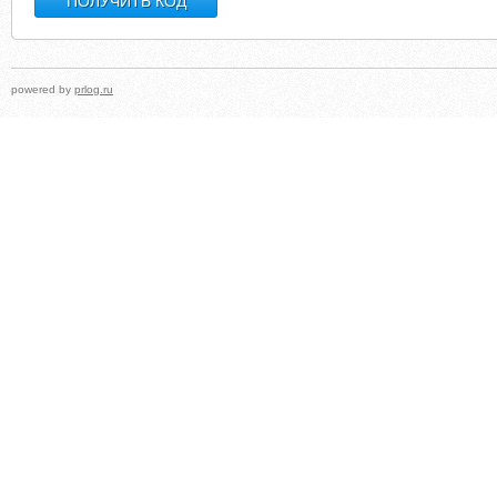
powered by
prlog.ru