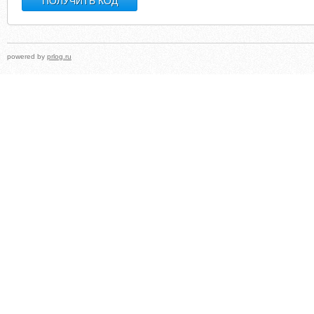
powered by
prlog.ru