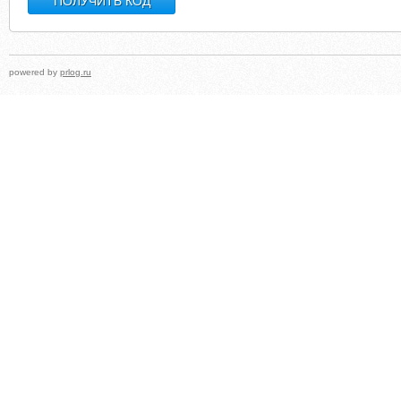
powered by
prlog.ru