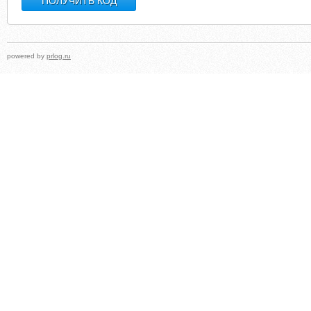
powered by
prlog.ru