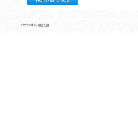
powered by
prlog.ru