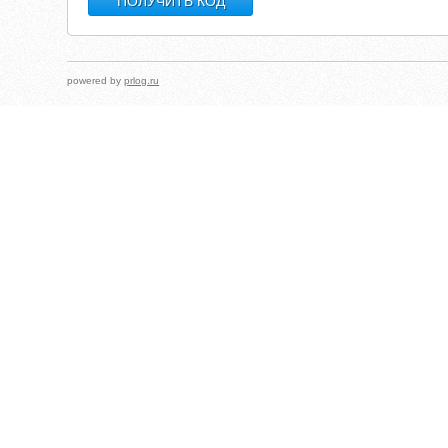
powered by
prlog.ru