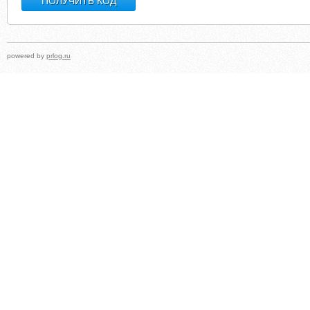
powered by
prlog.ru