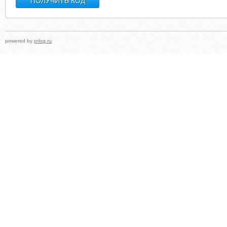
powered by
prlog.ru