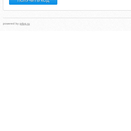
powered by
prlog.ru