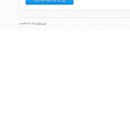
powered by
prlog.ru