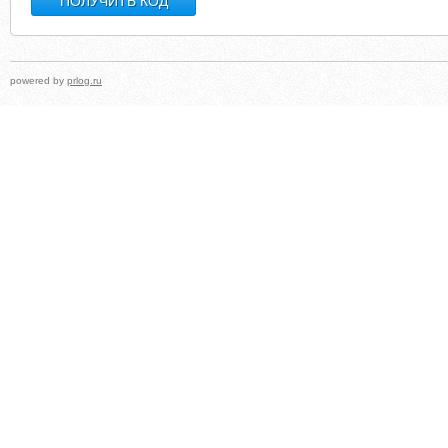
powered by
prlog.ru