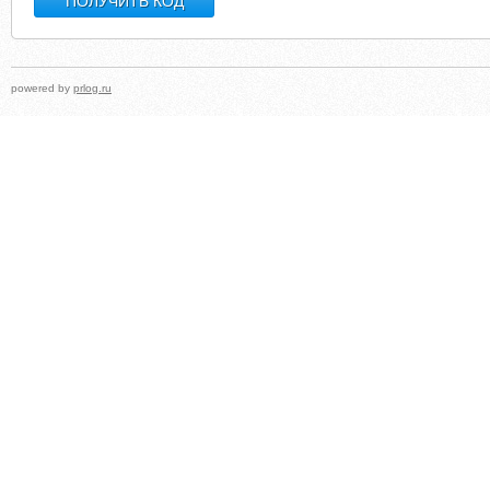
powered by
prlog.ru