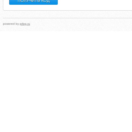
powered by
prlog.ru