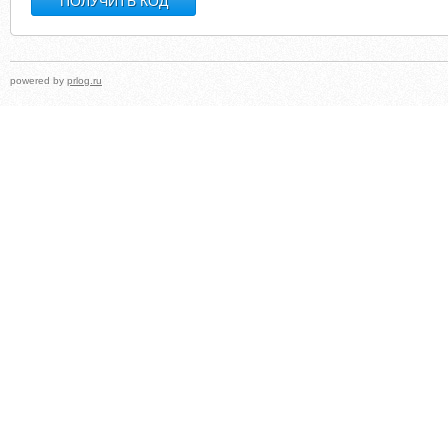
powered by
prlog.ru