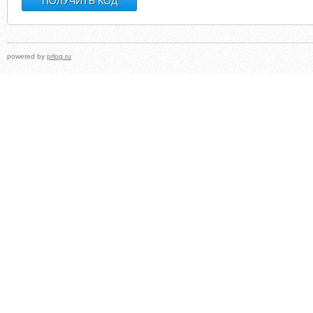
powered by
prlog.ru