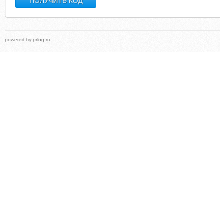
powered by
prlog.ru