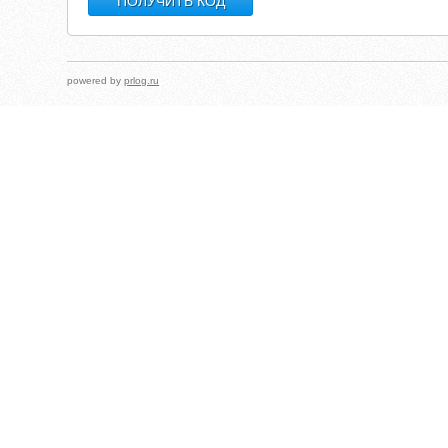
powered by
prlog.ru