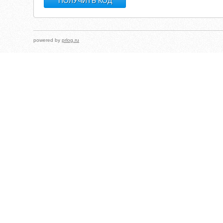
powered by
prlog.ru