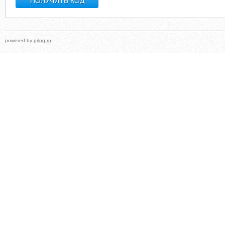
powered by
prlog.ru