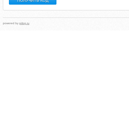
powered by
prlog.ru